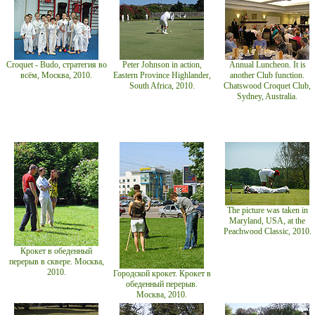
Croquet - Budo, стратегия во
Peter Johnson in action,
Annual Luncheon. It is
всём, Москва, 2010.
Eastern Province Highlander,
another Club function.
South Africa, 2010.
Chatswood Croquet Club,
Sydney, Australia.
The picture was taken in
Maryland, USA, at the
Peachwood Classic, 2010.
Крокет в обеденный
перерыв в сквере. Москва,
2010.
Городской крокет. Крокет в
обеденный перерыв.
Москва, 2010.