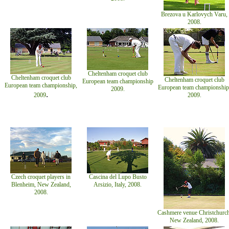
Brezova u Karlovych Varu,
2008.
Cheltenham croquet club
Cheltenham croquet club
Cheltenham croquet club
European team championship
European team championship,
European team championship
2009.
.
2009
2009.
Czech croquet players in
Cascina del Lupo Busto
Blenheim, New Zealand,
Arsizio, Italy, 2008.
2008.
Cashmere venue Christchurch
New Zealand, 2008.