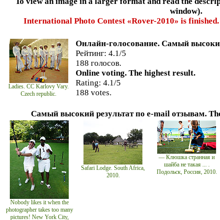
To view an image in a larger format and read the descript
window).
International Photo Contest «Rover-2010» is finished. 
Онлайн-голосование. Самый высокий
Рейтинг: 4.1/5
188 голосов.
Online voting. The highest result.
Rating: 4.1/5
Ladies. CC Karlovy Vary.
188 votes.
Czech republic.
Самый высокий результат по e-mail отзывам. The h
— Клюшка странная и
шайба не такая ... .
Safari Lodge. South Africa,
Подольск, Россия, 2010.
2010.
Nobody likes it when the
photographer takes too many
pictures! New York City,