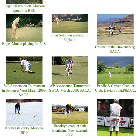
Будущий чемпион. Москва,
крокет на ВВЦ.
John Solomon playing for
England.
Roger Murfitt playing for N.Z.
Croquet in the Drakensberg.
SACA.
WP Association Tournament
WP Association Tournament
Pendle & Craven Croquet
in Somerset West March 2009.
SWCC March 2009. SACA.
Club, David Pollitt.P&CCC.
SACA.
Brooklyn croquet club
Крокет на снегу. Москва,
Blenheim, New Zealand,
2010.
2008.