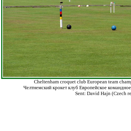
Cheltenham croquet club European team champ
Челтнемский крокет клуб Европейское командное 
Sent: David Hajn (Czech r