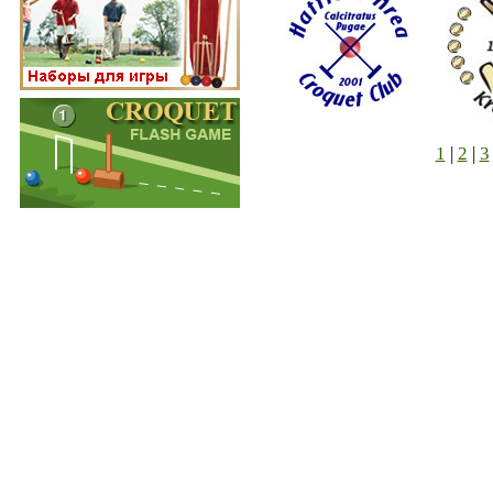
1
|
2
|
3