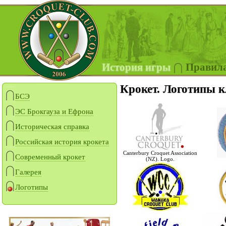
История игры
Правил
Крокет. Логотипы к
БСЭ
ЭС Брокгауза и Ефрона
Историческая справка
Российская история крокета
Canterbury Croquet Association
Современный крокет
(NZ). Logo.
Галерея
Логотипы