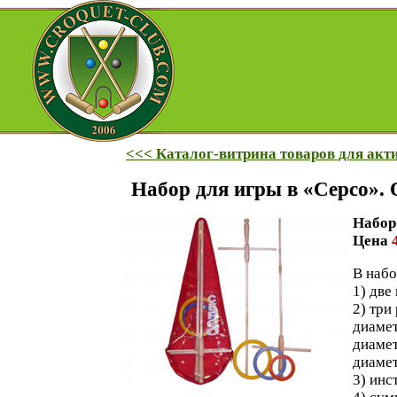
<<< Каталог-витрина товаров для акт
Набор для игры в «Серсо». О
Набор
Цена
В набо
1) две
2) три
диамет
диамет
диамет
3) инс